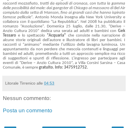
racconti mozzafiato, tratti da episodi di cronaca, con tutta la gamma
delle possibilità del male: dai gangster di Chicago al massacro di Bel Air
compiuto dalla setta di Manson, fino ai grandi casi che hanno ispirato
famose pellicole”.
Antonio Monda insegna alla New York University e
collabora con il quotidiano “
La Repubblica
”. Nel
2008 ha
pubblicato il
romanzo “Assoluzione”. Domenica 25 luglio, dalle 21.30, “Derive –
Anzio Cultura
2010”
dedica una serata ad adulti e bambini con
Gek
Tessaro
e lo spettacolo
“Acquaria”
che consiste nella narrazione di
alcune storie originali dell’autore e illustratore di libri per bambini. I
racconti si “animano” mediante l’utilizzo della lavagna luminosa. Un
appuntamento da non perdere che mescola contenuti e linguaggi per
bambini ed adulti, premettendo a tutti un approccio semplice ma ricco
di suggestioni e spunti di riflessione. L’ingresso per partecipare agli
eventi di “Derive – Anzio Cultura
2010”
, a Villa Corsini Sarsina – Casa
Comunale, è
sempre
gratuito.
Info: 3475912752.
Litorale Tirrenico
alle
04:53
Nessun commento:
Posta un commento