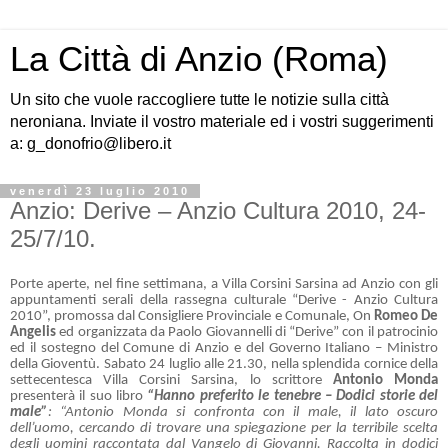
La Città di Anzio (Roma)
Un sito che vuole raccogliere tutte le notizie sulla città
neroniana. Inviate il vostro materiale ed i vostri suggerimenti
a: g_donofrio@libero.it
venerdì 23 luglio 2010
Anzio: Derive – Anzio Cultura 2010, 24-
25/7/10.
Porte aperte, nel fine settimana, a Villa Corsini Sarsina ad Anzio con gli
appuntamenti serali della rassegna culturale “Derive - Anzio Cultura
2010”
,
promossa dal Consigliere Provinciale e Comunale, On
Romeo De
Angelis
ed organizzata da Paolo Giovannelli di “Derive” con il patrocinio
ed il sostegno del Comune di Anzio e del Governo Italiano – Ministro
della Gioventù. Sabato 24 luglio alle 21.30, nella splendida cornice della
settecentesca Villa Corsini Sarsina, lo scrittore
Antonio Monda
presenterà il suo libro
“Hanno preferito le tenebre – Dodici storie del
male”
: “Antonio Monda si confronta con il male, il lato oscuro
dell’uomo, cercando di trovare una spiegazione per la terribile scelta
degli uomini raccontata dal Vangelo di Giovanni. Raccolta in dodici